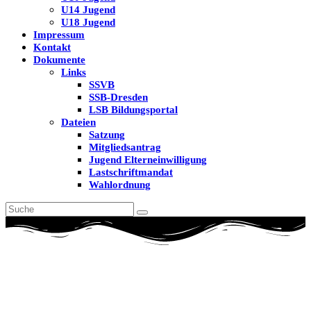
U14 Jugend
U18 Jugend
Impressum
Kontakt
Dokumente
Links
SSVB
SSB-Dresden
LSB Bildungsportal
Dateien
Satzung
Mitgliedsantrag
Jugend Elterneinwilligung
Lastschriftmandat
Wahlordnung