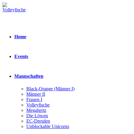
Zum
Inhalt
springen
Home
Events
Mannschaften
Black-Orange (Männer I)
Männer II
Frauen I
Volleyfische
Megahertz
Die Löwen
EC-Dresden
Unblockable Unicorns