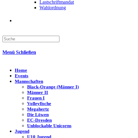
Lastschriftmandat
Wahlordnung
Search
this
website
Menü
Schließen
Home
Events
Mannschaften
Black-Orange (Männer I)
Männer II
Frauen I
Volleyfische
Megahertz
Die Löwen
EC-Dresden
Unblockable Unicorns
Jugend
U10 Jugend