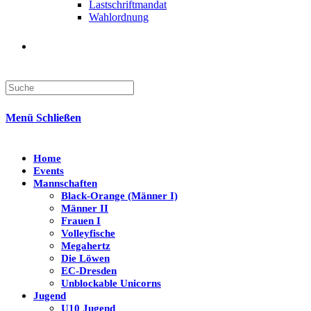
Lastschriftmandat
Wahlordnung
Search
this
website
Menü
Schließen
Home
Events
Mannschaften
Black-Orange (Männer I)
Männer II
Frauen I
Volleyfische
Megahertz
Die Löwen
EC-Dresden
Unblockable Unicorns
Jugend
U10 Jugend