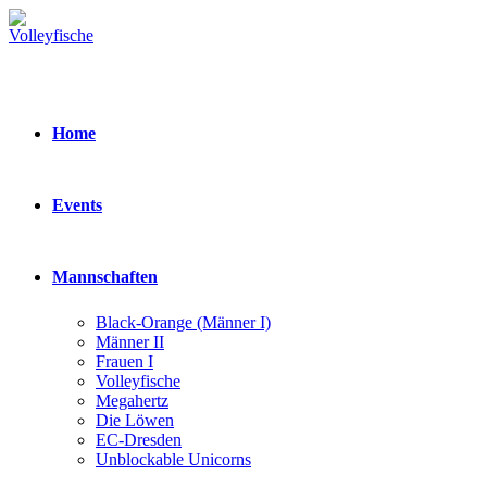
Zum
Inhalt
springen
Home
Events
Mannschaften
Black-Orange (Männer I)
Männer II
Frauen I
Volleyfische
Megahertz
Die Löwen
EC-Dresden
Unblockable Unicorns